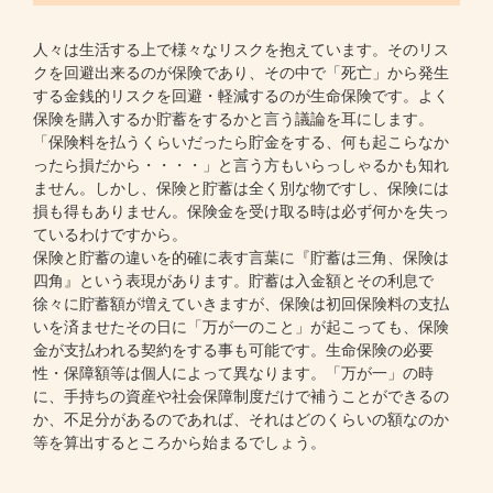
人々は生活する上で様々なリスクを抱えています。そのリス
クを回避出来るのが保険であり、その中で「死亡」から発生
する金銭的リスクを回避・軽減するのが生命保険です。よく
保険を購入するか貯蓄をするかと言う議論を耳にします。
「保険料を払うくらいだったら貯金をする、何も起こらなか
ったら損だから・・・・」と言う方もいらっしゃるかも知れ
ません。しかし、保険と貯蓄は全く別な物ですし、保険には
損も得もありません。保険金を受け取る時は必ず何かを失っ
ているわけですから。
保険と貯蓄の違いを的確に表す言葉に『貯蓄は三角、保険は
四角』という表現があります。貯蓄は入金額とその利息で
徐々に貯蓄額が増えていきますが、保険は初回保険料の支払
いを済ませたその日に「万が一のこと」が起こっても、保険
金が支払われる契約をする事も可能です。生命保険の必要
性・保障額等は個人によって異なります。「万が一」の時
に、手持ちの資産や社会保障制度だけで補うことができるの
か、不足分があるのであれば、それはどのくらいの額なのか
等を算出するところから始まるでしょう。