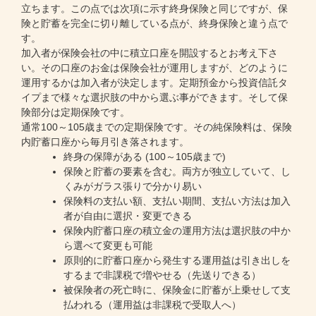
立ちます。この点では次項に示す終身保険と同じですが、保
険と貯蓄を完全に切り離している点が、終身保険と違う点で
す。
加入者が保険会社の中に積立口座を開設するとお考え下さ
い。その口座のお金は保険会社が運用しますが、どのように
運用するかは加入者が決定します。定期預金から投資信託タ
イプまで様々な選択肢の中から選ぶ事ができます。そして保
険部分は定期保険です。
通常100～105歳までの定期保険です。その純保険料は、保険
内貯蓄口座から毎月引き落されます。
終身の保障がある (100～105歳まで)
保険と貯蓄の要素を含む。両方が独立していて、し
くみがガラス張りで分かり易い
保険料の支払い額、支払い期間、支払い方法は加入
者が自由に選択・変更できる
保険内貯蓄口座の積立金の運用方法は選択肢の中か
ら選べて変更も可能
原則的に貯蓄口座から発生する運用益は引き出しを
するまで非課税で増やせる（先送りできる）
被保険者の死亡時に、保険金に貯蓄が上乗せして支
払われる（運用益は非課税で受取人へ）