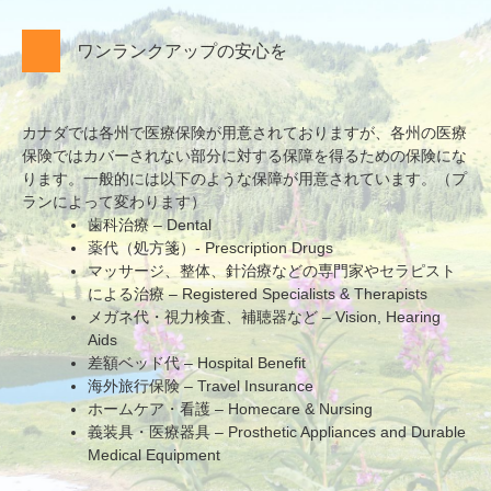
ワンランクアップの安心を
カナダでは各州で医療保険が用意されておりますが、各州の医療
保険ではカバーされない部分に対する保障を得るための保険にな
ります。一般的には以下のような保障が用意されています。（プ
ランによって変わります）
歯科治療 – Dental
薬代（処方箋）- Prescription Drugs
マッサージ、整体、針治療などの専門家やセラピスト
による治療 – Registered Specialists & Therapists
メガネ代・視力検査、補聴器など – Vision, Hearing
Aids
差額ベッド代 – Hospital Benefit
海外旅行保険 – Travel Insurance
ホームケア・看護 – Homecare & Nursing
義装具・医療器具 – Prosthetic Appliances and Durable
Medical Equipment