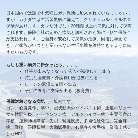
日本国内では誰でも気軽にガン保険に加入されていらっしゃいま
すが、カナダでは生活習慣病に備えて、クリティカル・イルネス
保険があります。ガンだけでなく20種類以上の病気に対して保障
されます。保険会社の定めた病気と診断された際に一括で保険金
が支払われます。ご自身が安心して病気の治療、回復に専念で
き、ご家族がいつもと変わらない生活水準を維持できるように備
えたいものです。
もしも重い病気に掛かったら。。。。
仕事が出来なくなって収入が減少してしまう
特別な医療費・介護費用が必要になる
ローンの返済に支障が出る
子供の養育に支障が出る（教育費）
保障対象となる病気
（一般例です）
ガン、心臓発作、卒中、冠状動脈のバイパス手術、重度のリュー
マチ性関節炎、パーキンソン病、アルツハイマー病、主要器官の
移植、運動神経障害、失明、腎臓疾患、多発性硬化症、完全麻
痺、難聴、昏睡状態、大動脈手術、心臓弁交換手術、業務上感染
したHIV