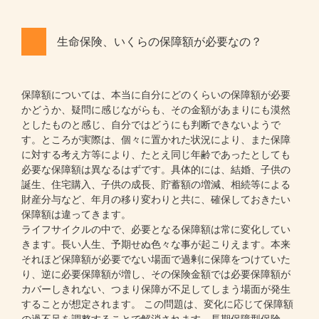
生命保険、いくらの保障額が必要なの？
保障額については、本当に自分にどのくらいの保障額が必要
かどうか、疑問に感じながらも、その金額があまりにも漠然
としたものと感じ、自分ではどうにも判断できないようで
す。ところが実際は、個々に置かれた状況により、また保障
に対する考え方等により、たとえ同じ年齢であったとしても
必要な保障額は異なるはずです。具体的には、結婚、子供の
誕生、住宅購入、子供の成長、貯蓄額の増減、相続等による
財産分与など、年月の移り変わりと共に、確保しておきたい
保障額は違ってきます。
ライフサイクルの中で、必要となる保障額は常に変化してい
きます。長い人生、予期せぬ色々な事が起こりえます。本来
それほど保障額が必要でない場面で過剰に保障をつけていた
り、逆に必要保障額が増し、その保険金額では必要保障額が
カバーしきれない、つまり保障が不足してしまう場面が発生
することが想定されます。 この問題は、変化に応じて保障額